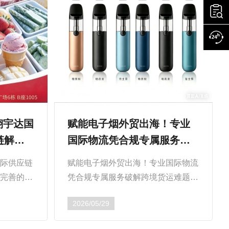
赋能电子烟外贸出海！专业
翔宇达国
国际物流凭合规专属服务破
链解决
解跨境货运难题
赋能电子烟外贸出海！专业国际物流
国际供应链
凭合规专属服务破解跨境货运难题随
托完善的温
着全球电子烟外贸市场持续扩容，各
络，公司已
2026/05/29
国跨境运输、清关监管标准日趋严
线服务。我
苛，货物禁运、扣货...