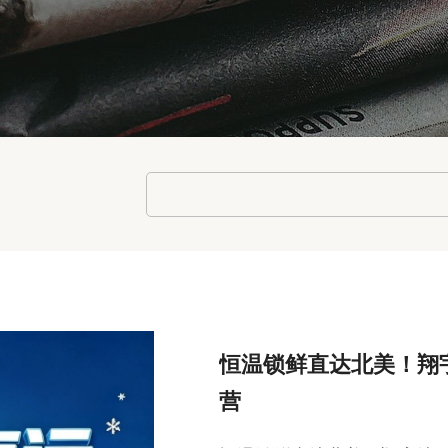
恒温锁鲜直达北美！翔
营