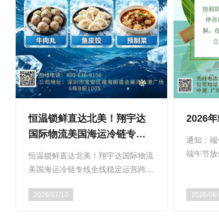
恒温锁鲜直达北美！翔宇达
202
国际物流美国海运冷链专线
通知：端
全线稳定运营
端午节放
恒温锁鲜直达北美！翔宇达国际物流
月19日-
美国海运冷链专线全线稳定运营跨境
月22日
生鲜出口温控难、舱位不稳、末端断
2026/07/10
示：放假期
2026/06
冷、特殊品类受限等痛点长期困扰中
美生鲜贸易商家。...