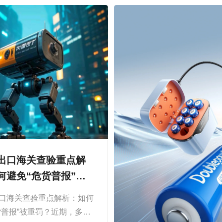
出口海关查验重点解
何避免“危货普报”被
口海关查验重点解析：如何
货普报”被重罚？近期，多地