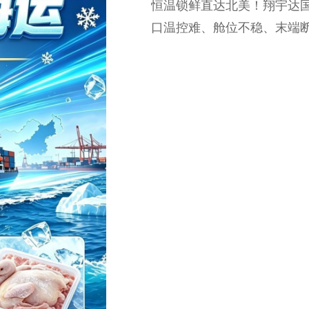
恒温锁鲜直达北美！翔宇达
口温控难、舱位不稳、末端
家。为解决生鲜食材跨洋运输