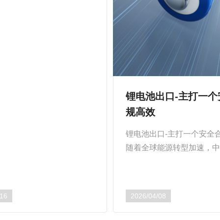
口查验环节查获多起锂电池
普报”案件。部...
锂电池出口-主打一个
规高效
锂电池出口-主打一个安全
随着全球能源转型加速，
电池出口持续高增长。202
球锂离子电池需求首次突破
（TWh），其中超75%由...
/16
2026/04/08