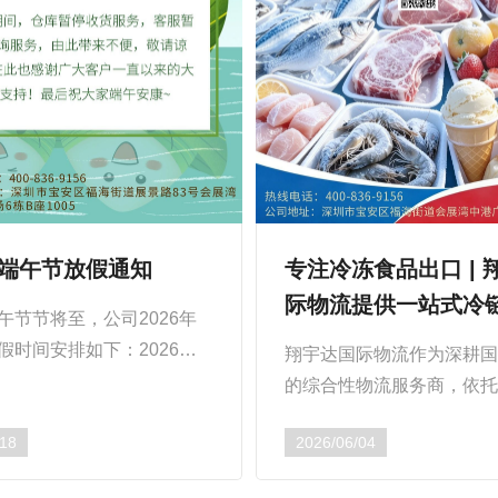
6年端午节放假通知
专注冷冻食品出口 | 
际物流提供一站式冷
午节节将至，公司2026年
方案
假时间安排如下：2026年6
翔宇达国际物流作为深耕
6月21日，共3天，2026年6
的综合性物流服务商，依
（星期一）正常上班。温馨提
控技术体系与全球清关网
间，仓库暂...
/18
2026/06/04
全面升级冷冻食品出口专
们致力于为食品进...