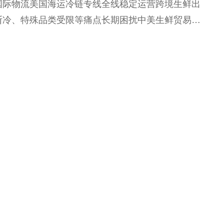
国际物流美国海运冷链专线全线稳定运营跨境生鲜出
断冷、特殊品类受限等痛点长期困扰中美生鲜贸易商
保鲜难题，翔宇达国际物流深...